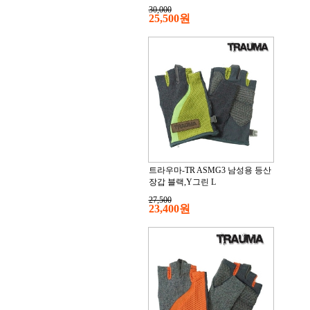
30,000
25,500원
트라우마-TR ASMG3 남성용 등산
장갑 블랙,Y그린 L
27,500
23,400원