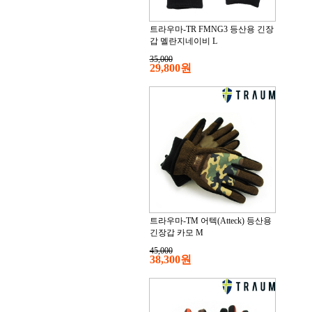
트라우마-TR FMNG3 등산용 긴장
갑 멜란지네이비 L
35,000
29,800원
트라우마-TM 어텍(Atteck) 등산용
긴장갑 카모 M
45,000
38,300원