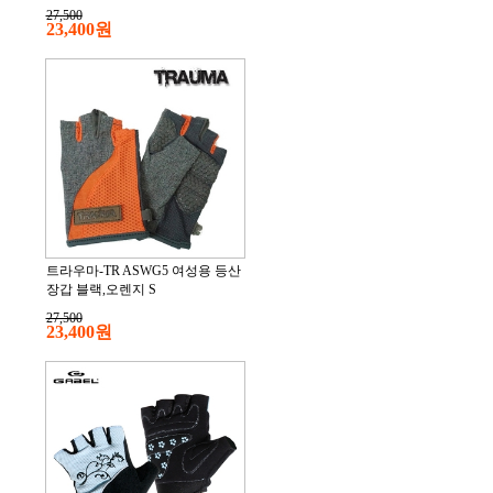
27,500
23,400원
트라우마-TR ASWG5 여성용 등산
장갑 블랙,오렌지 S
27,500
23,400원