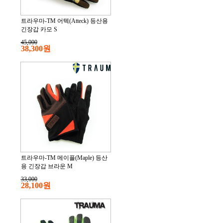
트라우마-TM 어텍(Atteck) 등산용
긴장갑 카모 S
45,000
38,300원
트라우마-TM 메이플(Maple) 등산
용 긴장갑 브라운 M
33,000
28,100원