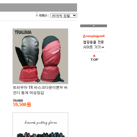
트라우마 TR 바스크다운미튼W 버
건디 동계 여성장갑
70,000
59,500원