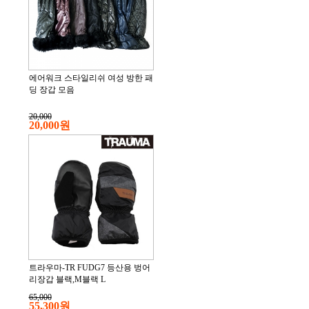
에어워크 스타일리쉬 여성 방한 패
딩 장갑 모음
20,000
20,000원
트라우마-TR FUDG7 등산용 벙어
리장갑 블랙,M블랙 L
65,000
55,300원