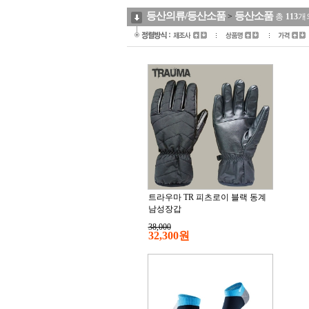
등산의류/등산소품
등산소품
>
총
113
개
트라우마 TR 피츠로이 블랙 동계
남성장갑
38,000
32,300원