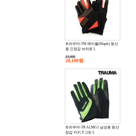
트라우마-TM 메이플(Maple) 등산
용 긴장갑 브라운 L
33,000
28,100원
트라우마-TR ALMG1 남성용 등산
장갑 카키,Y그린 L