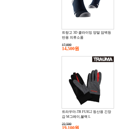
트랑고 3D 클라이밍 양말 암벽등
반용 의류소품
17,000
14,500원
트라우마-TR FUIG2 등산용 긴장
갑 M그레이,블랙 L
22,500
19,100원