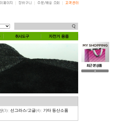
|
|
|
산
(3)
|
선그라스/고글
(4)
|
기타 등산소품