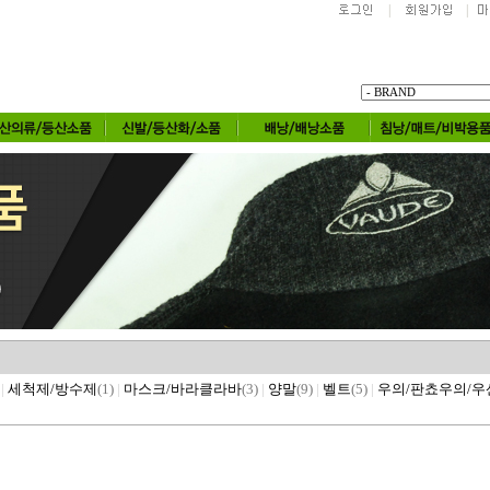
|
|
|
세척제/방수제
(1)
|
마스크/바라클라바
(3)
|
양말
(9)
|
벨트
(5)
|
우의/판쵸우의/우