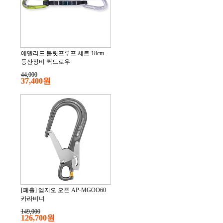
에델리드 불릿프루프 세트 18cm
등산장비 퀵드로우
44,000
37,400원
[페츨] 엠지오 오픈 AP-MGOO60
카라비너
149,000
126,700원