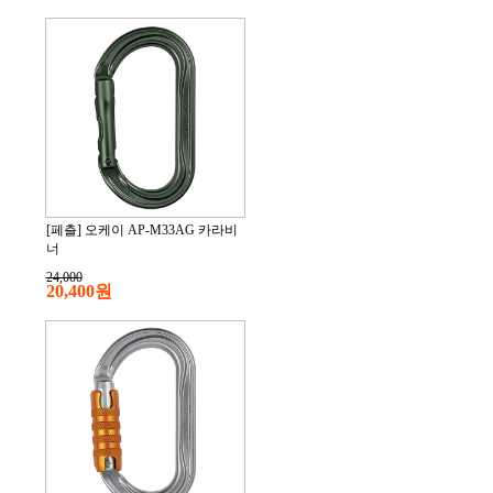
[페츨] 오케이 AP-M33AG 카라비
너
24,000
20,400원