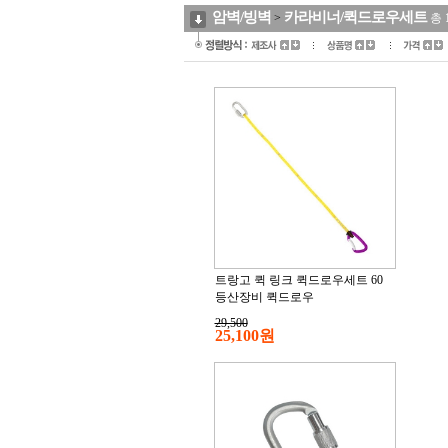
암벽/빙벽
카라비너/퀵드로우세트
>
총
트랑고 퀵 링크 퀵드로우세트 60
등산장비 퀵드로우
29,500
25,100원