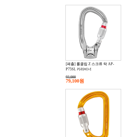
[페츨] 롤클립 Z 스크류 락 AP-
P75SL 카라비너
93,000
79,100원