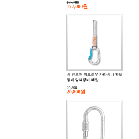
177,700
177,000원
비 인도어 퀵드로우 카라비너 확보
장비 암벽장비-베알
20,800
20,800원