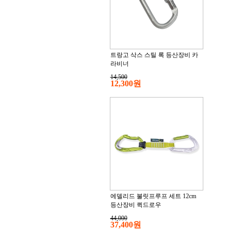
트랑고 삭스 스틸 록 등산장비 카
라비너
14,500
12,300원
에델리드 불릿프루프 세트 12cm
등산장비 퀵드로우
44,000
37,400원