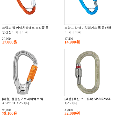
트랑고 캄 에이치엠에스 트리플 록
트랑고 캄 에이치엠에스 록 등산장
등산장비 카라비너
비 카라비너
20,000
17,500
17,000원
14,900원
[페츨] 롤클립 Z 트라이액트 락
[페츨] 옥산 스크류락 AP-M72ASL
AP-P75TL 카라비너
카라비너
93,000
33,000
79,100원
32,000원