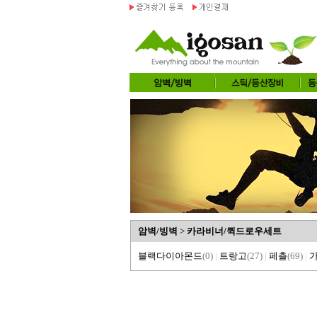
암벽/빙벽
>
카라비너/퀵드로우세트
블랙다이아몬드
(0)
|
트랑고
(27)
|
페츨
(69)
|