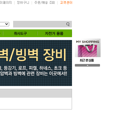
|
|
|