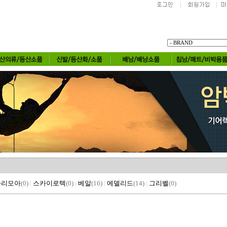
|
|
가리모아
(0)
|
스카이로텍
(0)
|
베알
(16)
|
에델리드
(14)
|
그리벨
(0)